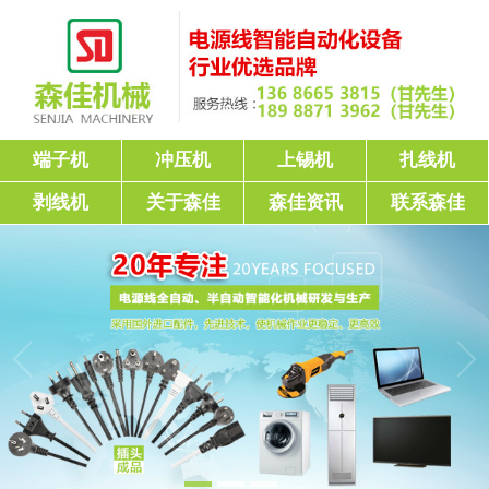
端子机
冲压机
上锡机
扎线机
剥线机
关于森佳
森佳资讯
联系森佳